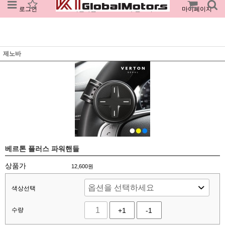
로그인
회원가입
주문조회
마이페이지
제노바
베르톤 플러스 파워핸들
상품가
12,600
원
색상선택
수량
+1
-1