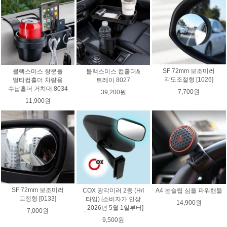
SF 72mm 보조미러
블랙스미스 창문틀
블랙스미스 컵홀더&
각도조절형 [1026]
멀티컵홀더 차량용
트레이 8027
수납홀더 거치대 8034
7,700원
39,200원
11,900원
SF 72mm 보조미러
COX 광각미러 2종 (H/I
A4 논슬립 심플 파워핸들
고정형 [0133]
타입) [소비자가 인상
14,900원
_2026년 5월 1일부터]
7,000원
9,500원