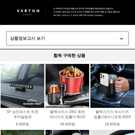
상품정보고시 보기
함께 구매한 상품
SF 삼진퍼스트 트윈
블랙스미스 2IN1 회전
블랙스미스 빅사이즈
주차알림판
빅사이즈 컵홀더 8010
컵홀더&미니포켓 8003
8,400원
36,400원
16,800원