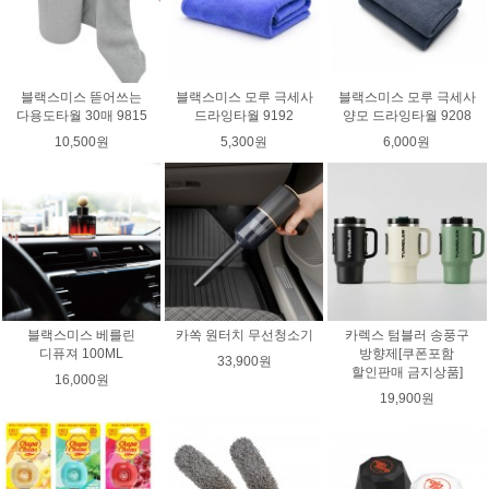
블랙스미스 뜯어쓰는
블랙스미스 모루 극세사
블랙스미스 모루 극세사
다용도타월 30매 9815
드라잉타월 9192
양모 드라잉타월 9208
10,500원
5,300원
6,000원
블랙스미스 베를린
카쏙 원터치 무선청소기
카렉스 텀블러 송풍구
디퓨져 100ML
방향제[쿠폰포함
33,900원
할인판매 금지상품]
16,000원
19,900원