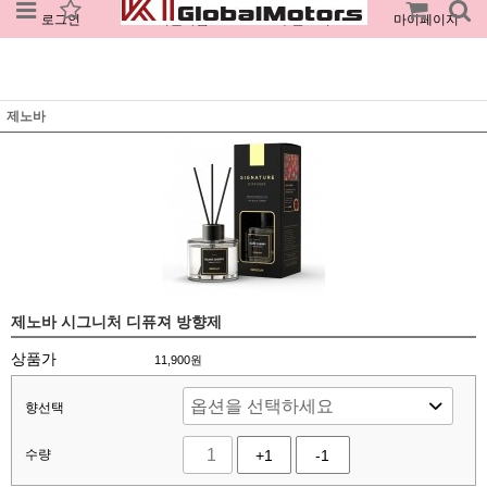
로그인
회원가입
주문조회
마이페이지
제노바
제노바 시그니처 디퓨져 방향제
상품가
11,900
원
향선택
수량
+1
-1