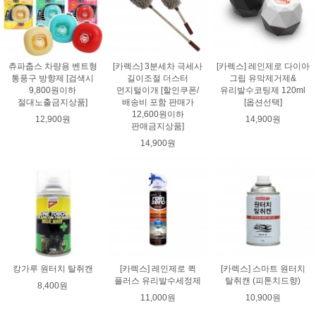
츄파춥스 차량용 벤트형
[카렉스] 3분세차 극세사
[카렉스] 레인제로 다이아
통풍구 방향제 [검색시
길이조절 더스터
그립 유막제거제&
9,800원이하
먼지털이개 [할인쿠폰/
유리발수코팅제 120ml
절대노출금지상품]
배송비 포함 판매가
[옵션선택]
12,600원이하
12,900원
14,900원
판매금지상품]
14,900원
캉가루 원터치 탈취캔
[카렉스] 레인제로 퀵
[카렉스] 스마트 원터치
플러스 유리발수세정제
탈취캔 (피톤치드향)
8,400원
11,000원
10,900원