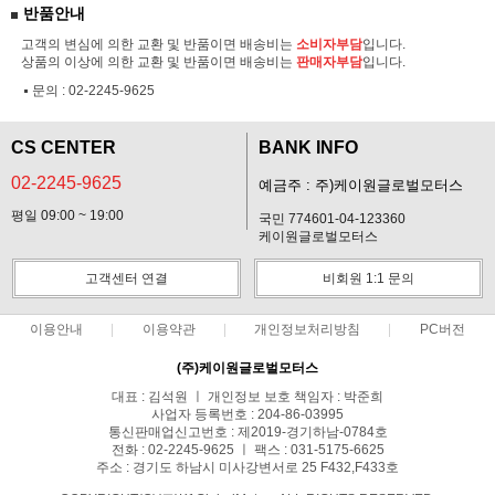
반품안내
고객의 변심에 의한 교환 및 반품이면 배송비는
소비자부담
입니다.
상품의 이상에 의한 교환 및 반품이면 배송비는
판매자부담
입니다.
문의 :
02-2245-9625
CS CENTER
BANK INFO
02-2245-9625
예금주 : 주)케이원글로벌모터스
평일 09:00 ~ 19:00
국민 774601-04-123360
케이원글로벌모터스
고객센터 연결
비회원 1:1 문의
이용안내
이용약관
개인정보처리방침
PC버전
(주)케이원글로벌모터스
대표 : 김석원 ㅣ 개인정보 보호 책임자 : 박준희
사업자 등록번호 : 204-86-03995
통신판매업신고번호 : 제2019-경기하남-0784호
전화 : 02-2245-9625 ㅣ 팩스 : 031-5175-6625
주소 : 경기도 하남시 미사강변서로 25 F432,F433호